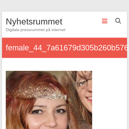
Hoppa
Nyhetsrummet
till
innehåll
Digitala pressrummet på internet
female_44_7a61679d305b260b576