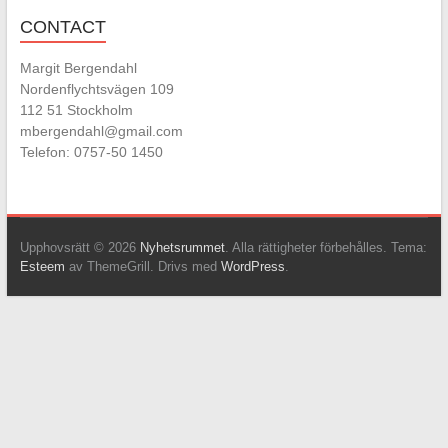
CONTACT
Margit Bergendahl
Nordenflychtsvägen 109
112 51 Stockholm
mbergendahl@gmail.com
Telefon: 0757-50 1450
Upphovsrätt © 2026
Nyhetsrummet
. Alla rättigheter förbehålles. Tema:
Esteem
av ThemeGrill. Drivs med
WordPress
.