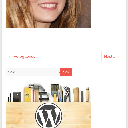
← Föregående
Nästa →
Sök