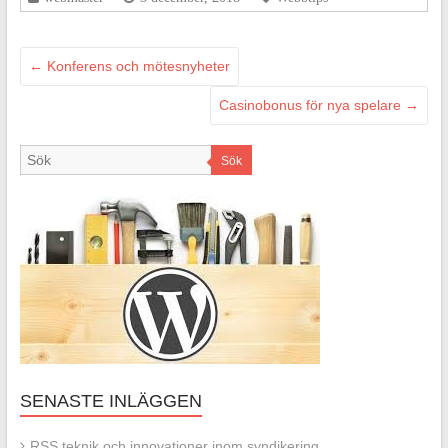
←
Konferens och mötesnyheter
Casinobonus för nya spelare
→
Sök
SENASTE INLÄGGEN
RSS teknik och innovationer inom syndikering