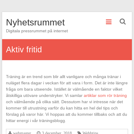
Hoppa
Nyhetsrummet
till
innehåll
Digitala pressrummet på internet
Aktiv fritid
Träning är en trend som blir allt vanligare och många tränar i
nuläget flera dagar i veckan för att vara i form. Det är inte längre
fråga om bara utseende. Istället är välmående en faktor vilket
åtskilliga utövare understryker. Vi samlar
artiklar som rör träning
och välmående på olika sätt. Dessutom har vi intresse när det
kommer till utrustning varför du kan hitta en hel del tips och
förslag på varor här. Vi hoppas att du kommer tillbaks och att du
hittar energi i vår träningsblogg.
webmaster
3 december, 2018
Webbtips