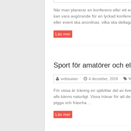
När man planerar en konferens eller ett eve
kan vara avgörande för en lyckad konfere
eller event ska anordnas, vilka ska delta
Läs mer
Sport för amatörer och el
webmaster
4 december, 2018
W
För vissa är träning en självklar del av l
alls känns naturligt. Vissa tränar för att d
pigga och fräscha.…
Läs mer