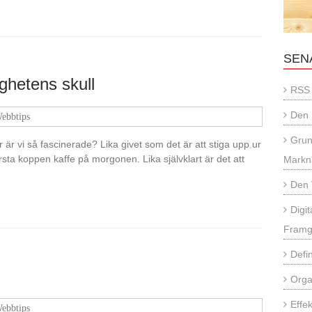
SEN
ghetens skull
RSS 
Den 
ebbtips
Grun
r är vi så fascinerade? Lika givet som det är att stiga upp ur
sta koppen kaffe på morgonen. Lika självklart är det att
Markn
Den 
Digi
Framg
Defi
Orga
Effe
ebbtips