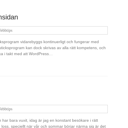
msidan
ebbtips
icksprogram vidarebyggs kontinuerligt och fungerar med
ticksprogram kan dock skrivas av alla rätt kompetens, och
unka i takt med att WordPress…
ebbtips
 har bara vuxit, idag är jag en konstant besökare i rätt
oss, speciellt när vår och sommar börjar närma sig är det