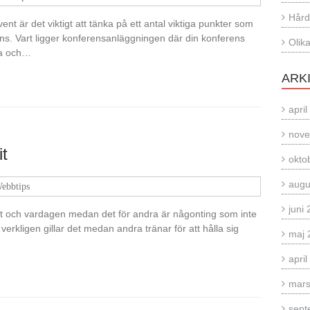
Hård
nt är det viktigt att tänka på ett antal viktiga punkter som
ns. Vart ligger konferensanläggningen där din konferens
Olik
ga och…
ARK
apri
nove
it
okto
augu
ebbtips
juni
ivet och vardagen medan det för andra är någonting som inte
e verkligen gillar det medan andra tränar för att hålla sig
maj 
apri
mars
sept