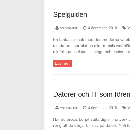
Spelguiden
webmaster
4 december, 2018
W
En fantastisk sak med den moderna webben 
din dators, surfplattas eller mobils webb
allt från pusselspel till bingo och casinos
Läs mer
Datorer och IT som fören
webmaster
4 december, 2018
W
Har du precis börjat sätta dig in i nätverk 
rörig att du börjar bli less på datorer? Vi 