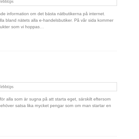
ebbtips
de information om det bästa nätbutikerna på internet.
dla bland nätets alla e-handelsbutiker. På vår sida kommer
odukter som vi hoppas…
ebbtips
r alla som är sugna på att starta eget, särskilt eftersom
e behöver satsa lika mycket pengar som om man startar en