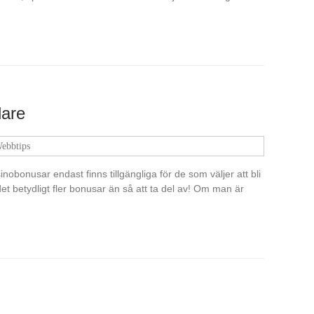
lare
ebbtips
inobonusar endast finns tillgängliga för de som väljer att bli
det betydligt fler bonusar än så att ta del av! Om man är