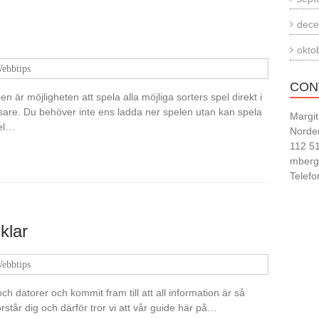
dece
okto
ebbtips
CON
är möjligheten att spela alla möjliga sorters spel direkt i
läsare. Du behöver inte ens ladda ner spelen utan kan spela
Margi
pel…
Norde
112 5
mberg
Telefo
klar
ebbtips
och datorer och kommit fram till att all information är så
förstår dig och därför tror vi att vår guide här på…