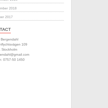
mber 2018
ber 2017
TACT
t Bergendahl
nflychtsvägen 109
1 Stockholm
endahl@gmail.com
n: 0757-50 1450