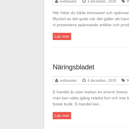
webmaster
4 december, 2018
W
Här hittar du både intressant och spännan
Mycket av det goda när det gäller att han
vi presentera spännande artiklar och pr
Läs mer
Näringsbladet
webmaster
4 december, 2018
W
E-handel är utan tvekan en enorm bonus fö
man kan sätta igång relativt fort och int
fysisk butik. E-handel kan…
Läs mer